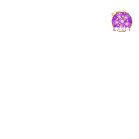
互动内容
提供多种媒体形式如图文、短视频、集锦回顾，提升米乐
网页登录 的平台使用粘性与用户参与感。
多维安全防御模型
米乐网页登录从多个层面构建立体式防御体系，涵盖数据传
输、账户操作与隐私保护，力求为用户营造安全、稳定的使
用体验。