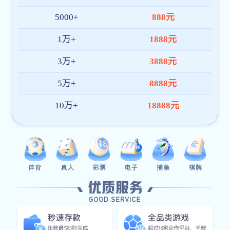
以信任构建口碑
所有服务均基于合规化机制运营，平台数据透明、交
易流程规范，长期致力于构建高可信度生态系统，持
续服务全球数百万用户，树立良好品牌形象。
多语言，多区域
支持多语种界面与主流货币结算方式，米乐网页登录
已服务覆盖东南亚、欧洲、中东等重点市场，具备全
球运营与本地适配的服务能力。