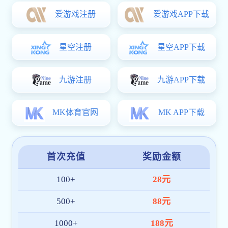
米乐网页登录 专注于构建一个以赛事内容、数据服务与智能
分析为核心的数字生态平台，聚焦全球体育用户的实时信息
与多终端互动体验。平台以稳定技术架构和合规体系赢得市
场认可，深受米乐官方网页版-米乐(中国)用户喜爱。
技术驱动，性能优先
平台采用自研系统架构，持续优化加载速度与数据传
输流程，通过部署全球 CDN 加速节点，实现不同地
区高速访问与高并发下的稳定运行，全面提升用户操
作流畅度。