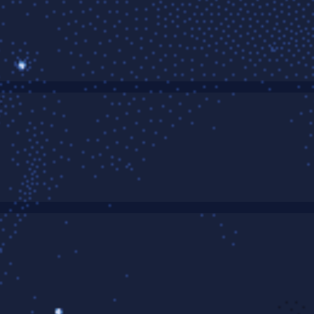
谈佛罗伦萨意外排名拉齐奥志在重返
2026-06-15 02:43
27 次阅读
首页
/
体育快讯
的关注焦点之一是佛罗伦萨和拉齐奥的表现。佛罗伦萨在本赛季
主教练卡塔尔迪对此发表了看法。他提到，虽然球队在联赛中排
反弹。而另一方面，拉齐奥则明确表示他们的目标是重返欧洲赛