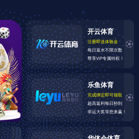
App
公司
体育
注册入口
简介
快讯
乐网页登录
赛事实时同步
录APP
为您带来高速、高清、稳定的
端访问