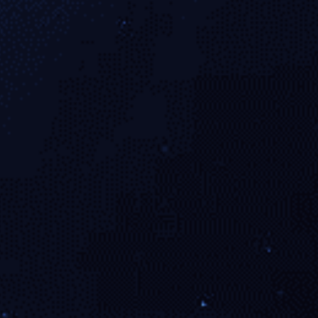
竞争日益激烈的意甲联
则坚定执着于重返欧洲
多样性与复杂性。在不
定能在接下来的征程中
成功的不竭动力源泉。