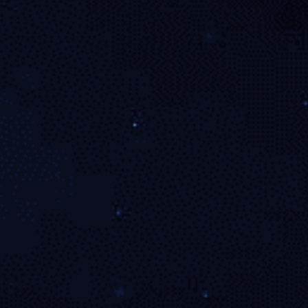
下一篇：
巴萨16岁小将通卡拉有望入选一线
4
火箭队若想重返巅峰KD与申
京的表现
2026-08-06
推荐