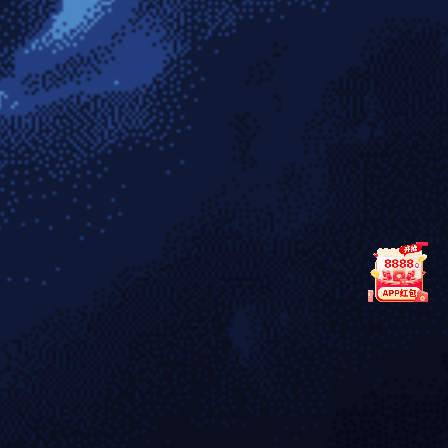
摆在卡塔尔迪面前的重
此，加强防守，提高进
超越。
对手都会全力以赴，因
掉链子，否则会影响最
技战术打法以及心理调
重要途径之一。
并且需借助良好的内部
供足够深度，也是成功