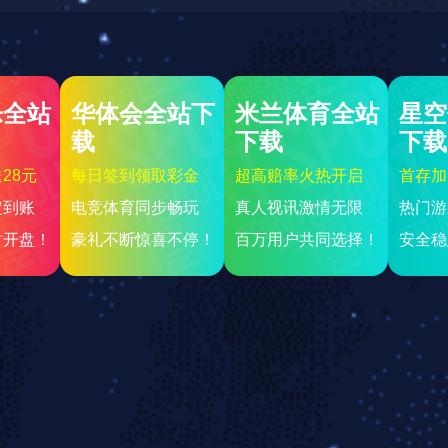
。这篇文章将从四个方面深入探讨卡塔尔迪对佛罗伦萨排名的看
迪对佛罗伦萨排名的看法
萨的主教练，对于球队当前的不理想排名感到遗憾。他指出，球
和状态起伏等，这直接影响了球队的整体表现。尽管如此，他认
赛可以逆转局势。
保持信心，并继续努力训练，以提高团队合作和战术执行。他相
，佛罗伦萨依然能够实现赛季目标。此外，他提到，对手也很强
须全力以赴。
队的一些积极因素，例如年轻球员的成长和战术体系逐渐成熟。
应不同对手的风格，从而提升整体竞争力。在他的带领下，佛罗