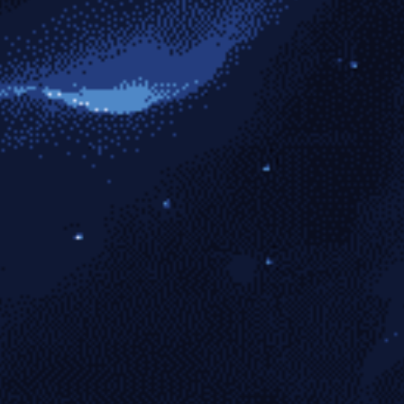
的重要保障。
总之，无论是回归正
赛中，只要坚持不懈
总结：
综上所述，卡塔尔迪
舞台。这两支球队代
断变化的大环境下，
展望未来，无论结果
取得令人瞩目的成绩