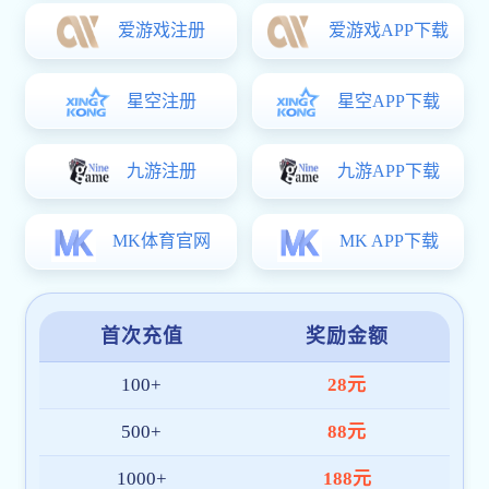
2026-06-16 02:32
33 次阅读
首页
/
体育快讯
比尔·西蒙斯，作为著名的体育评论员和作家，一直以
来都对篮球有着独特而深刻的见解。最近，他在谈及
华盛顿奇才队球员布拉德利·哈珀时，表达了自己对这
位非波士顿凯尔特人球员的特别喜爱。虽然身为绿军
球迷，但他却将哈珀视为心中最爱的非绿军球员，这
一立场引发了广泛关注。本文将从四个方面深入探讨
比尔·西蒙斯对哈珀的看法，包括哈珀的个人魅力、篮
球技巧与贡献、与绿军的对比以及他在NBA历史中的
地位。这些方面不仅展现了哈珀自身的优秀素质，也
反映出比尔·西蒙斯作为评论员的独到见解。