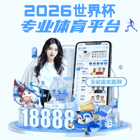
注册入口
全天更新 ·
米乐网页登录
赛事实时同步
无论您身在何处，
米乐网页登录APP
为您带来高
速、高清、稳定的观赛体验。
下载客户端
网页端访问